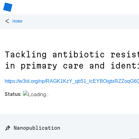
<
Home
Tackling antibiotic resis
in primary care and ident
https://w3id.org/np/RAGK1KzY_qb51_lcEYBOigtxRZZoq
Status:
📌 Nanopublication