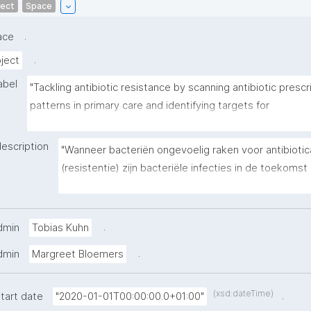
ject
Space
.
ace
.
ject
abel
"Tackling antibiotic resistance by scanning antibiotic prescri
patterns in primary care and identifying targets for 
improvement"
description
"Wanneer bacteriën ongevoelig raken voor antibiotica
(resistentie) zijn bacteriële infecties in de toekomst m
te bestrijden. Deze moeilijke bestrijding kan voork
door antibiotica voor te schrijven volgens de richtlijne
Nederlandse huisartsen schrijven relatief weinig antib
.
dmin
Tobias Kuhn
in vergelijking met huisartsen in andere landen. Toch i
.
dmin
Margreet Bloemers
Nederland ruimte voor verbetering."
(xsd:dateTime)
.
tart date
"2020-01-01T00:00:00.0+01:00"