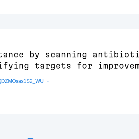
tance by scanning antibiot
ifying targets for improve
G6QDZMOsas1S2_WU