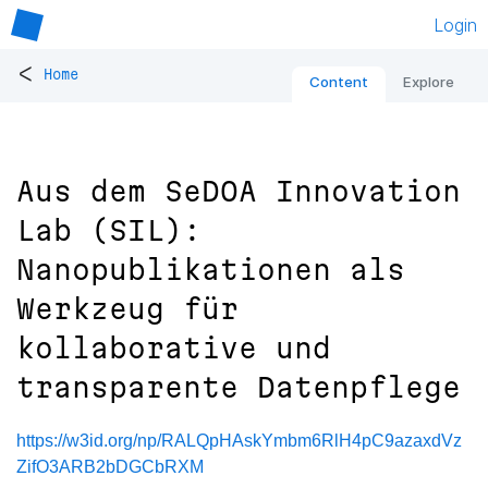
Login
<
Home
Content
Explore
Aus dem SeDOA Innovation
Lab (SIL):
Nanopublikationen als
Werkzeug für
kollaborative und
transparente Datenpflege
https://w3id.org/np/RALQpHAskYmbm6RlH4pC9azaxdVz
ZifO3ARB2bDGCbRXM