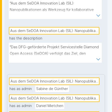
"Aus dem SeDOA Innovation Lab (SIL): 
Nanopublikationen als Werkzeug für kollaborative 
und transparente Datenpflege"
Aus dem SeDOA Innovation Lab (SIL): Nanopublika...
has the description
"Das DFG-geförderte Projekt Servicestelle Diamond 
Open Access (SeDOA) verfolgt das Ziel, den 
Übergang zu scholar-led-Publikationsmodellen aktiv 
zu unterstützen. Ein zentraler Bestandteil ist das 
SeDOA Innovation Lab (SIL), das als Raum für das 
gemeinsame Erproben, Weiterentwickeln und 
Aus dem SeDOA Innovation Lab (SIL): Nanopublika...
Evaluieren innovativer Ansätze zur Förderung von 
has as admin
Sabine de Günther
Diamond Open Access dient. Zu den Kernaufgaben 
Aus dem SeDOA Innovation Lab (SIL): Nanopublika...
des SIL gehören sowohl die Beobachtung zentraler 
Entwicklungen im wissenschaftlichen 
has as admin
Daniel Mietchen