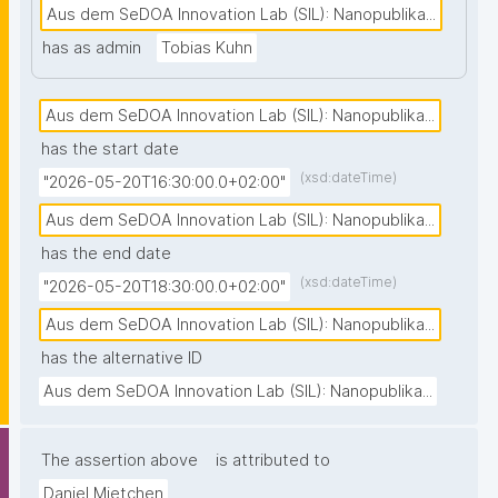
Publikationswesen als auch die Pilotierung 
Aus dem SeDOA Innovation Lab (SIL): Nanopublika...
vielversprechender Modelle aus dem Bereich 
has as admin
Tobias Kuhn
Diamond Open Access.

Im Hands-on Lab erhalten die Teilnehmenden neben 
Aus dem SeDOA Innovation Lab (SIL): Nanopublika...
einem Überblick über die Aktivitäten des SIL auch 
has the start date
eine praxisorientierte Einführung in 
(xsd:dateTime)
"2026-05-20T16:30:00.0+02:00"
Nanopublikationen. In der modernen Bibliotheks- und 
Aus dem SeDOA Innovation Lab (SIL): Nanopublika...
Forschungsdatenlandschaft stellt das Kuratieren von 
has the end date
Metadaten und Forschungsdaten einen 
(xsd:dateTime)
"2026-05-20T18:30:00.0+02:00"
kontinuierlichen Prozess dar, an dem zahlreiche 
Personen und technische Systeme beteiligt sind. 
Aus dem SeDOA Innovation Lab (SIL): Nanopublika...
Diese Kuratierungsprozesse bleiben jedoch häufig 
has the alternative ID
unsichtbar, was die Koordination, Nachnutzbarkeit 
Aus dem SeDOA Innovation Lab (SIL): Nanopublika...
sowie die Einschätzung von Aufwand und Nutzen 
erschwert. Nanopublikationen bieten hierfür einen 
The assertion above
is attributed to
vielversprechenden Ansatz: Sie ermöglichen es, 
kleinste wissenschaftliche Aussagen oder 
Daniel Mietchen