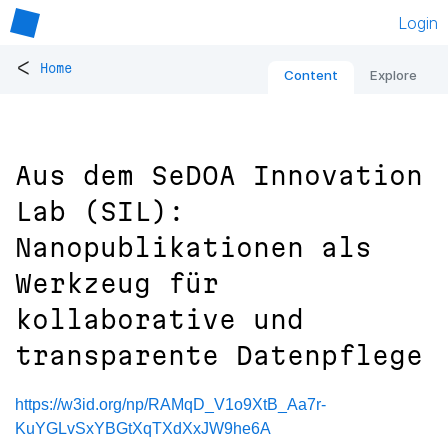
Login
<
Home
Content
Explore
Aus dem SeDOA Innovation
Lab (SIL):
Nanopublikationen als
Werkzeug für
kollaborative und
transparente Datenpflege
https://w3id.org/np/RAMqD_V1o9XtB_Aa7r-
KuYGLvSxYBGtXqTXdXxJW9he6A