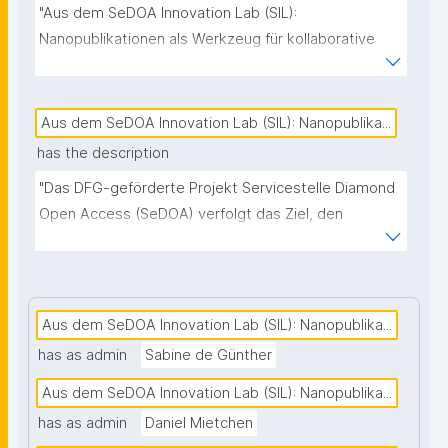
"Aus dem SeDOA Innovation Lab (SIL): 
Nanopublikationen als Werkzeug für kollaborative 
und transparente Datenpflege"
Aus dem SeDOA Innovation Lab (SIL): Nanopublika...
has the description
"Das DFG-geförderte Projekt Servicestelle Diamond 
Open Access (SeDOA) verfolgt das Ziel, den 
Übergang zu scholar-led-Publikationsmodellen aktiv 
zu unterstützen. Ein zentraler Bestandteil ist das 
SeDOA Innovation Lab (SIL), das als Raum für das 
gemeinsame Erproben, Weiterentwickeln und 
Aus dem SeDOA Innovation Lab (SIL): Nanopublika...
Evaluieren innovativer Ansätze zur Förderung von 
has as admin
Sabine de Günther
Diamond Open Access dient. Zu den Kernaufgaben 
Aus dem SeDOA Innovation Lab (SIL): Nanopublika...
des SIL gehören sowohl die Beobachtung zentraler 
Entwicklungen im wissenschaftlichen 
has as admin
Daniel Mietchen