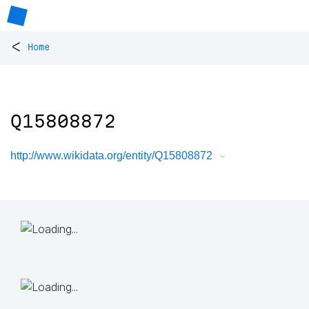
<
Home
Q15808872
http://www.wikidata.org/entity/Q15808872