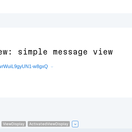
ew: simple message view
wrWuiL9gyUN1-w8gxQ
ViewDisplay
ActivatedViewDisplay