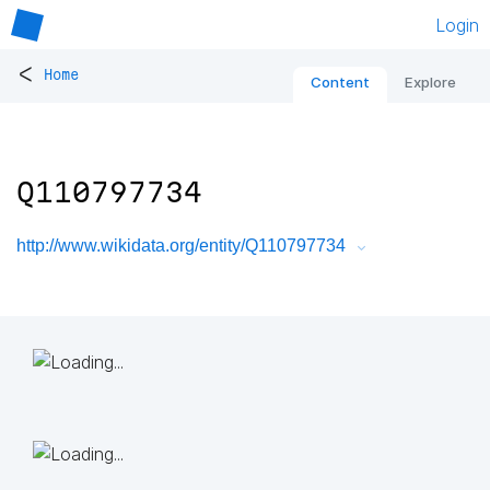
Login
<
Home
Content
Explore
Q110797734
http://www.wikidata.org/entity/Q110797734